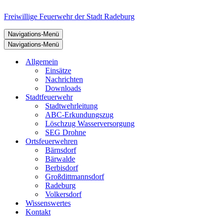
Freiwillige Feuerwehr der Stadt Radeburg
Navigations-Menü
Navigations-Menü
Allgemein
Einsätze
Nachrichten
Downloads
Stadtfeuerwehr
Stadtwehrleitung
ABC-Erkundungszug
Löschzug Wasserversorgung
SEG Drohne
Ortsfeuerwehren
Bärnsdorf
Bärwalde
Berbisdorf
Großdittmannsdorf
Radeburg
Volkersdorf
Wissenswertes
Kontakt