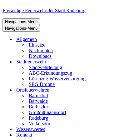
Freiwillige Feuerwehr der Stadt Radeburg
Navigations-Menü
Navigations-Menü
Allgemein
Einsätze
Nachrichten
Downloads
Stadtfeuerwehr
Stadtwehrleitung
ABC-Erkundungszug
Löschzug Wasserversorgung
SEG Drohne
Ortsfeuerwehren
Bärnsdorf
Bärwalde
Berbisdorf
Großdittmannsdorf
Radeburg
Volkersdorf
Wissenswertes
Kontakt