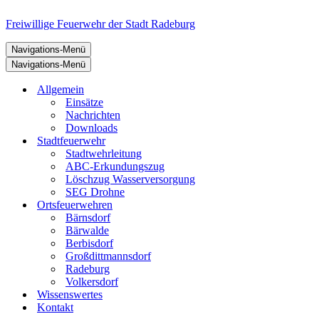
Freiwillige Feuerwehr der Stadt Radeburg
Navigations-Menü
Navigations-Menü
Allgemein
Einsätze
Nachrichten
Downloads
Stadtfeuerwehr
Stadtwehrleitung
ABC-Erkundungszug
Löschzug Wasserversorgung
SEG Drohne
Ortsfeuerwehren
Bärnsdorf
Bärwalde
Berbisdorf
Großdittmannsdorf
Radeburg
Volkersdorf
Wissenswertes
Kontakt