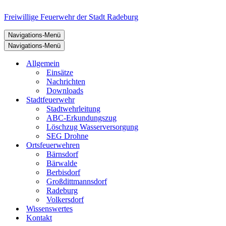
Freiwillige Feuerwehr der Stadt Radeburg
Navigations-Menü
Navigations-Menü
Allgemein
Einsätze
Nachrichten
Downloads
Stadtfeuerwehr
Stadtwehrleitung
ABC-Erkundungszug
Löschzug Wasserversorgung
SEG Drohne
Ortsfeuerwehren
Bärnsdorf
Bärwalde
Berbisdorf
Großdittmannsdorf
Radeburg
Volkersdorf
Wissenswertes
Kontakt