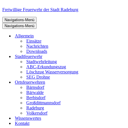
Freiwillige Feuerwehr der Stadt Radeburg
Navigations-Menü
Navigations-Menü
Allgemein
Einsätze
Nachrichten
Downloads
Stadtfeuerwehr
Stadtwehrleitung
ABC-Erkundungszug
Löschzug Wasserversorgung
SEG Drohne
Ortsfeuerwehren
Bärnsdorf
Bärwalde
Berbisdorf
Großdittmannsdorf
Radeburg
Volkersdorf
Wissenswertes
Kontakt