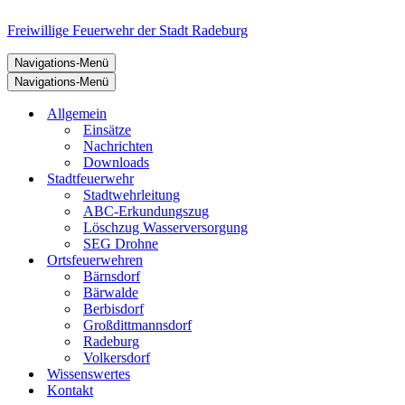
Freiwillige Feuerwehr der Stadt Radeburg
Navigations-Menü
Navigations-Menü
Allgemein
Einsätze
Nachrichten
Downloads
Stadtfeuerwehr
Stadtwehrleitung
ABC-Erkundungszug
Löschzug Wasserversorgung
SEG Drohne
Ortsfeuerwehren
Bärnsdorf
Bärwalde
Berbisdorf
Großdittmannsdorf
Radeburg
Volkersdorf
Wissenswertes
Kontakt