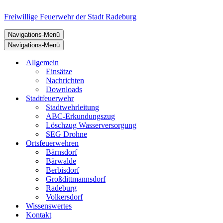
Freiwillige Feuerwehr der Stadt Radeburg
Navigations-Menü
Navigations-Menü
Allgemein
Einsätze
Nachrichten
Downloads
Stadtfeuerwehr
Stadtwehrleitung
ABC-Erkundungszug
Löschzug Wasserversorgung
SEG Drohne
Ortsfeuerwehren
Bärnsdorf
Bärwalde
Berbisdorf
Großdittmannsdorf
Radeburg
Volkersdorf
Wissenswertes
Kontakt