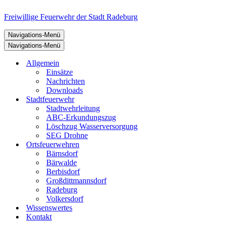
Freiwillige Feuerwehr der Stadt Radeburg
Navigations-Menü
Navigations-Menü
Allgemein
Einsätze
Nachrichten
Downloads
Stadtfeuerwehr
Stadtwehrleitung
ABC-Erkundungszug
Löschzug Wasserversorgung
SEG Drohne
Ortsfeuerwehren
Bärnsdorf
Bärwalde
Berbisdorf
Großdittmannsdorf
Radeburg
Volkersdorf
Wissenswertes
Kontakt