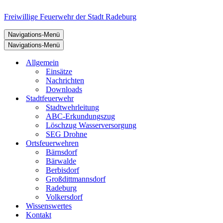
Freiwillige Feuerwehr der Stadt Radeburg
Navigations-Menü
Navigations-Menü
Allgemein
Einsätze
Nachrichten
Downloads
Stadtfeuerwehr
Stadtwehrleitung
ABC-Erkundungszug
Löschzug Wasserversorgung
SEG Drohne
Ortsfeuerwehren
Bärnsdorf
Bärwalde
Berbisdorf
Großdittmannsdorf
Radeburg
Volkersdorf
Wissenswertes
Kontakt