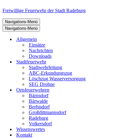
Freiwillige Feuerwehr der Stadt Radeburg
Navigations-Menü
Navigations-Menü
Allgemein
Einsätze
Nachrichten
Downloads
Stadtfeuerwehr
Stadtwehrleitung
ABC-Erkundungszug
Löschzug Wasserversorgung
SEG Drohne
Ortsfeuerwehren
Bärnsdorf
Bärwalde
Berbisdorf
Großdittmannsdorf
Radeburg
Volkersdorf
Wissenswertes
Kontakt