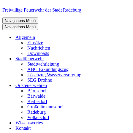
Freiwillige Feuerwehr der Stadt Radeburg
Navigations-Menü
Navigations-Menü
Allgemein
Einsätze
Nachrichten
Downloads
Stadtfeuerwehr
Stadtwehrleitung
ABC-Erkundungszug
Löschzug Wasserversorgung
SEG Drohne
Ortsfeuerwehren
Bärnsdorf
Bärwalde
Berbisdorf
Großdittmannsdorf
Radeburg
Volkersdorf
Wissenswertes
Kontakt