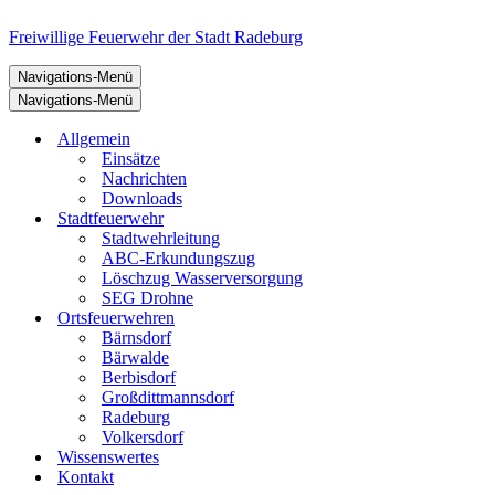
Freiwillige Feuerwehr der Stadt Radeburg
Navigations-Menü
Navigations-Menü
Allgemein
Einsätze
Nachrichten
Downloads
Stadtfeuerwehr
Stadtwehrleitung
ABC-Erkundungszug
Löschzug Wasserversorgung
SEG Drohne
Ortsfeuerwehren
Bärnsdorf
Bärwalde
Berbisdorf
Großdittmannsdorf
Radeburg
Volkersdorf
Wissenswertes
Kontakt