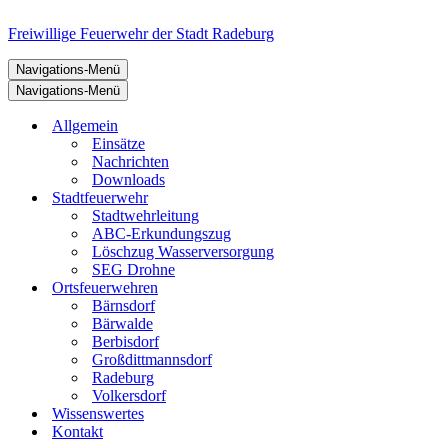
Freiwillige Feuerwehr der Stadt Radeburg
Navigations-Menü
Navigations-Menü
Allgemein
Einsätze
Nachrichten
Downloads
Stadtfeuerwehr
Stadtwehrleitung
ABC-Erkundungszug
Löschzug Wasserversorgung
SEG Drohne
Ortsfeuerwehren
Bärnsdorf
Bärwalde
Berbisdorf
Großdittmannsdorf
Radeburg
Volkersdorf
Wissenswertes
Kontakt